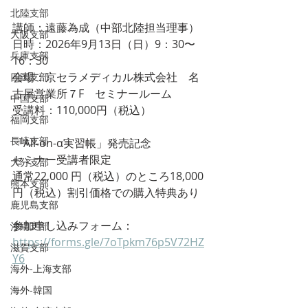
北陸支部
講師：遠藤為成（
中部北陸担当理事）
大阪支部
日時：2026年9月13日（日）9：30〜
兵庫支部
16：30
会場：京セラメディカル株式会社　名
四国支部
古屋営業所７F　セミナールーム
中国支部
受講料：
110,000
円（税込）
福岡支部
長崎支部
「All-on-α実習帳」発売記念
セミナー受講者限定　
大分支部
通常22,000 円（税込）のところ18,000
熊本支部
円（税込）割引価格での購入特典あり
鹿児島支部
参加申し込みフォーム：　
沖縄支部
https://forms.gle/7oTpkm76p5V72HZ
滋賀支部
Y6
海外-上海支部
海外-韓国