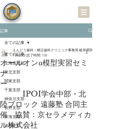
特定非営利活動（NPO）
法人
近未来オステオインプラント学会
支部会専用サイト
記事
全ての記事
えんどう歯科・矯正歯科クリニック事務局 岐阜県関市の歯科医院
全ての記事
1月20日
読了時間: 1分
オールオンα模型実習セミ
北海道支部
ナ
東北支部
関東支部
ー
千葉支部
IPOI学会中部・北
神奈川支部
陸ブロック 遠藤塾 合同主
長野支部
催 協賛：京セラメディカ
東海支部
ル株式会社
京都支部