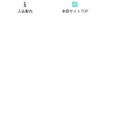
会 演題：
オールオンX
「CR 修復の最前線」
入会案内
本部サイトTOP
IPOI学会東海
名称
催
ABOUT US
特定非営利活動（NPO）法人
近未来オステオインプラント学会
事務局
Specified Nonprofit Corporation Institute for
Predictable Osseointegration in Implantology Offie
住所
ADDRESS
〒810-0044
福岡県福岡市中央区六本松2-10-24
サンド渡邊ビル201号室
201 wtanabe blg, 24-10-2
ropponmatsu, chuou-ku, fukuoka city, fukuoka-ken
TEL：092-753-7381