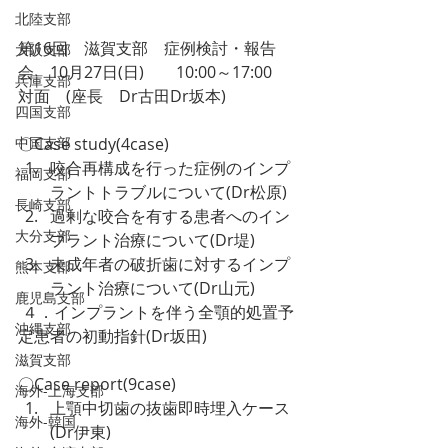
北陸支部
第16回　滋賀支部　症例検討・報告
大阪支部
会　10月27日(日)　　10:00～17:00
兵庫支部
対面　(座長　Dr古田Dr坂本)
四国支部
中国支部
〇Case study(4case)
咬合再構成を行った症例のインプ
福岡支部
ラントトラブルについて(Dr松原)
長崎支部
過剰な咬合を有する患者へのイン
大分支部
プラント治療について(Dr堤)
未成年者の破折歯に対するインプ
熊本支部
ラント治療について(Dr山元)
鹿児島支部
 ４．インプラントを伴う全顎的処置予
沖縄支部
定患者の初動指針(Dr坂田)
滋賀支部
〇Case report(9case)
海外-上海支部
上顎中切歯の抜歯即時埋入ケース
海外-韓国
(Dr伊東)