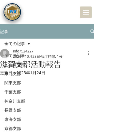
特定非営利活動（NPO）
法人
近未来オステオインプラント学会
支部会専用サイト
記事
全ての記事
info7524227
全ての記事
2024年10月28日
読了時間: 1分
滋賀支部活動報告
北海道支部
更新日：
2025年1月24日
東北支部
関東支部
千葉支部
神奈川支部
長野支部
東海支部
京都支部