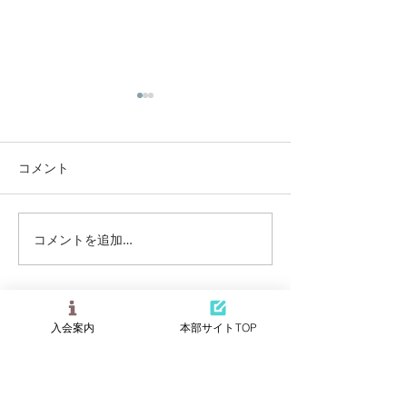
コメント
滋賀支部活動報告
コメントを追加…
2026年 滋賀
生士会開催
名称
入会案内
本部サイトTOP
ABOUT US
特定非営利活動（NPO）法人
近未来オステオインプラント学会
事務局