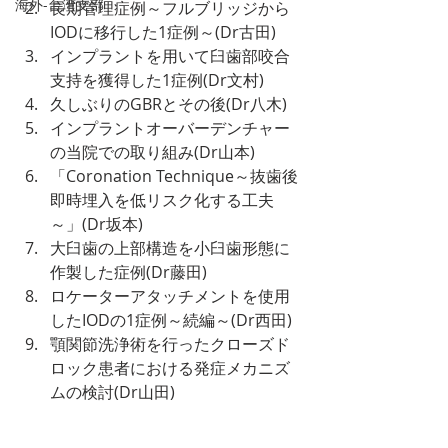
海外-台湾支部
長期管理症例～フルブリッジから
IODに移行した1症例～(Dr古田)
インプラントを用いて臼歯部咬合
支持を獲得した1症例(Dr文村)
久しぶりのGBRとその後(Dr八木)
インプラントオーバーデンチャー
の当院での取り組み(Dr山本)
「Coronation Technique～抜歯後
即時埋入を低リスク化する工夫
～」(Dr坂本)
大臼歯の上部構造を小臼歯形態に
作製した症例(Dr藤田)
ロケーターアタッチメントを使用
したIODの1症例～続編～(Dr西田)
顎関節洗浄術を行ったクローズド
ロック患者における発症メカニズ
ムの検討(Dr山田)