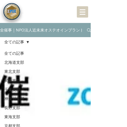
特定非営利活動（NPO）
法人
近未来オステオインプラント学会
支部会専用サイト
全催事｜NPO法人近未来オステオインプラント学会（IPOI）支部会専
全ての記事
全ての記事
北海道支部
東北支部
関東支部
千葉支部
神奈川支部
長野支部
東海支部
京都支部