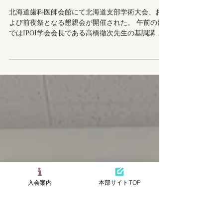
6月3日
読了時間: 1分
令和8年5月31日学術大会報告
北海道歯科医師会館にて北海道支部学術大会、お
よび前夜祭となる懇親会が開催された。 午前の部
ではIPOI学会会長である高橋徹次先生の基調講演
が行われた。「私のインプラント臨床30年の軌跡
ーデジタル活用と超高齢社会への対応ー」という
演題のもと30年の重みと情熱が詰まった圧巻の内
入会案内
本部サイトTOP
容に、参加した会員一同、深い感銘を受けた。質
疑応答では、インプラント臨床で苦慮した点やそ
の具体的な改善策について、貴重な知見を惜しみ
なく共有していただいた。明日からの臨床への大