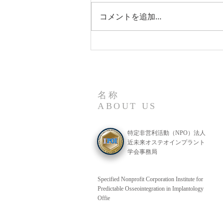
コメントを追加…
支部サイトTOP
北海道ブロック
名称
ABOUT US
特定非営利活動（NPO）法人
近未来オステオインプラント
学会事務局
Specified Nonprofit Corporation Institute for
Predictable Osseointegration in Implantology
Offie