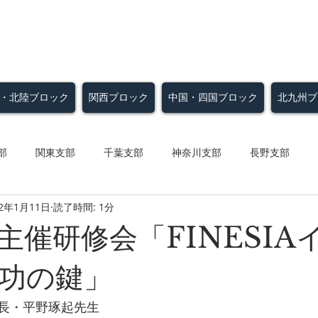
会 支部会専用サイト
・北陸ブロック
関西ブロック
中国・四国ブロック
北九州ブ
部
関東支部
千葉支部
神奈川支部
長野支部
22年1月11日
読了時間: 1分
支部
四国支部
中国支部
福岡支部
長崎支部
主催研修会「FINESIA
賀支部
海外-上海支部
海外-韓国
海外-台湾支部
功の鍵」
長・平野琢起先生