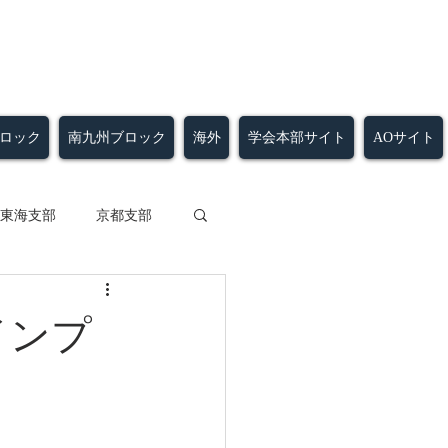
ロック
南九州ブロック
海外
学会本部サイト
AOサイト
東海支部
京都支部
大分支部
熊本支部
インプ