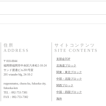
関東・東北ブロック
中部・北陸ブロック
関西ブロック
中国・
住所
サイトコンテンツ
ADDRESS
SITE CONTENTS
支部会TOP
〒810-0044
福岡県福岡市中央区六本松2-10-24
北海道ブロック
サンド渡邊ビル201号室
関東・東北ブロック
201 wtanabe blg, 24-10-2
中部・北陸ブロック
ropponmatsu, chuou-ku, fukuoka city,
関西ブロック
fukuoka-ken
中国・四国ブロック
TEL：092-753-7381
FAX：092-753-7382
海外