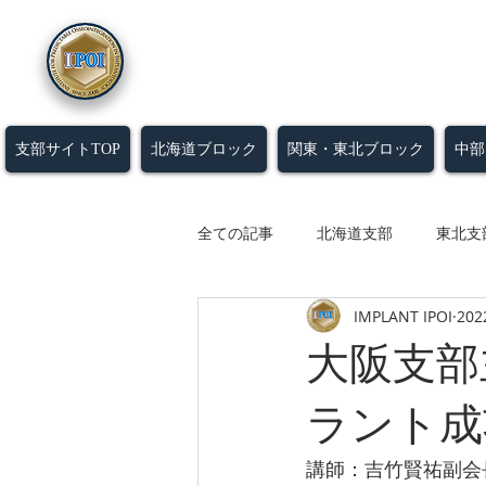
特定非営利活動（NPO）
法人
近未来オステオインプラント学
支部サイトTOP
北海道ブロック
関東・東北ブロック
中部
全ての記事
北海道支部
東北支
IMPLANT IPOI
20
北陸支部
大阪支部
兵庫
大阪支部
鹿児島支部
沖縄支部
滋
ラント成
講師：吉竹賢祐副会